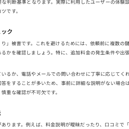
要な判断基準となります。実際に利用したユーザーの体験
料金トラブルを防ぐ鍵屋の選定基準まとめ
コツです。
実際の鍵屋体験談で分かるぼったくり対策
鍵屋の信用できない対応を見抜くチェック法
ェック
口コミやランキングサイトの活用ポイント
くり」被害です。これを避けるためには、依頼前に複数の
鍵屋の口コミを信頼に変える見極め術
あるかを確認しましょう。特に、追加料金の発生条件や出
鍵屋の口コミを正しく読み解く比較方法
高評価と低評価口コミの違いを見極める
ているか、電話やメールでの問い合わせに丁寧に応じてく
信頼できる鍵屋の口コミ活用術と注意点
回答をすることが多いため、事前に詳細な説明がない場合は
実際の利用者レビューで選ぶ鍵屋のコツ
、慎重な確認が不可欠です。
ランキングや口コミの信憑性を検証する視点
鍵屋の料金説明で注意すべきチェック項目
法
鍵屋の料金体系と追加費用の確認ポイント
があります。例えば、料金説明が曖昧だったり、口コミで