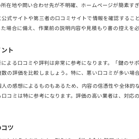
見積もり時に信頼性を判断する質問例
の所在地や問い合わせ先が不明確、ホームページが簡素す
料金説明が曖昧な鍵屋の見分け方とは
に公式サイトや第三者の口コミサイトで情報を確認するこ
安心して依頼できる鍵屋の料金説明とは
した場合に備え、作業前の説明内容や見積もり書の控えを
トラブル回避のための料金説明チェック法
信頼できる鍵屋と出会うための重要基準
イント
鍵屋の信頼度を高める確認すべきポイント
による口コミや評判は非常に参考になります。「鍵のサポ
依頼前に見極めるべき鍵屋の特徴まとめ
複数の評価を比較しましょう。特に、悪い口コミが多い場
信頼できる鍵屋かどうか判断する質問集
個人の感想によるものもあるため、内容の信憑性や全体的
口コミや事例から学ぶ鍵屋選びの最終判断
る口コミは特に参考になります。評価の高い業者は、対応
安心して任せられる鍵屋の共通点と傾向
のコツ