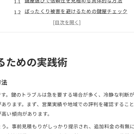
鍵屋選びで信頼性を見極める具体的な方法
ぼったくり被害を避けるための鍵屋チェック
鍵屋の信用できないサインとその対策法
口コミや評判を活用した鍵屋の評価ポイント
鍵屋のトラブル事例から学ぶ信頼判断のコツ
安心して依頼できる鍵屋選びの極意
るための実践術
信頼できる鍵屋を見抜くための相談ポイント
鍵屋の料金説明と安心感のある依頼手順
方法
口コミやランキングに惑わされない鍵屋選び
です。鍵のトラブルは急を要する場合が多く、冷静な判断
鍵屋の高評価ポイントを見逃さないコツ
があります。まず、営業実績や地域での評判を確認するこ
安全な鍵屋選びでぼったくりを未然防止
が高い傾向があります。
ぼったくり回避に役立つ鍵屋選定ポイント
ょう。事前見積もりがしっかり提示され、追加料金の有無
鍵屋の見積もり内容で信頼性を確かめる方法