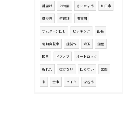
鍵開け
24時間
さいたま市
川口市
鍵交換
鍵修理
関東圏
サムターン回し
ピッキング
出張
電動自転車
鍵製作
埼玉
鍵屋
即日
ドアノブ
オートロック
折れた
抜けない
回らない
玄関
車
金庫
バイク
深谷市